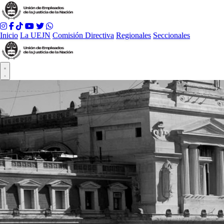
Inicio
La UEJN
Comisión Directiva
Regionales
Seccionales
Abrir menú principal