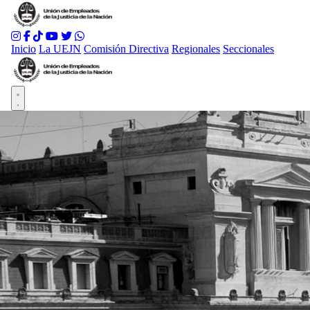
Inicio
La UEJN
Comisión Directiva
Regionales
Seccionales
Abrir menú principal