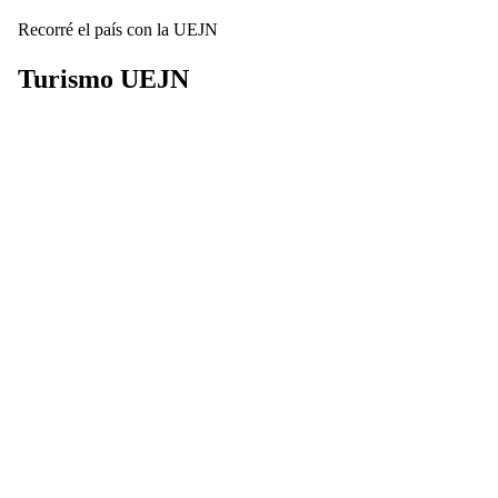
Recorré el país con la UEJN
Turismo
UEJN
Descubrí nuestros complejos turísticos y disfrutá de beneficios
exclusivos para planificar tus próximas vacaciones por toda
Argentina.
Ver Destinos