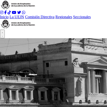
Inicio
La UEJN
Comisión Directiva
Regionales
Seccionales
Abrir menú principal