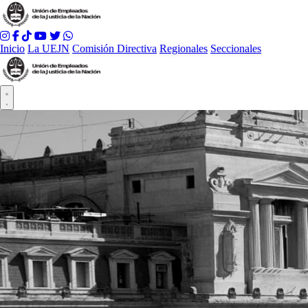
Inicio
La UEJN
Comisión Directiva
Regionales
Seccionales
Abrir menú principal