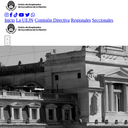
Inicio
La UEJN
Comisión Directiva
Regionales
Seccionales
Abrir menú principal