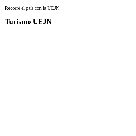
Recorré el país con la UEJN
Turismo
UEJN
Descubrí nuestros complejos turísticos y disfrutá de beneficios
exclusivos para planificar tus próximas vacaciones por toda
Argentina.
Ver Destinos