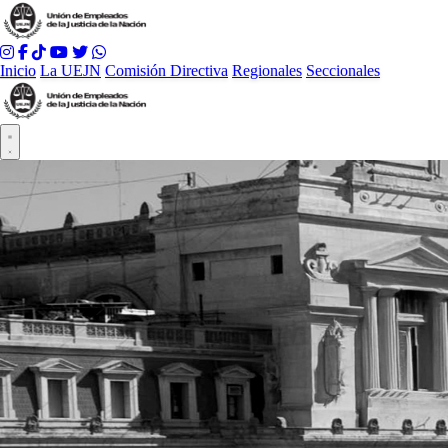
Inicio
La UEJN
Comisión Directiva
Regionales
Seccionales
Abrir menú principal