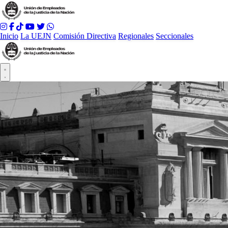
Inicio
La UEJN
Comisión Directiva
Regionales
Seccionales
Abrir menú principal