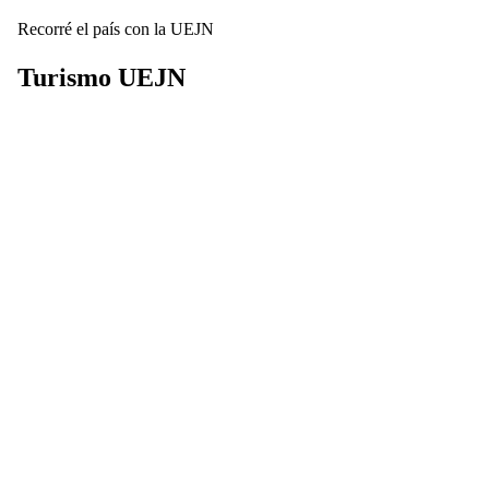
Recorré el país con la UEJN
Turismo
UEJN
Descubrí nuestros complejos turísticos y disfrutá de beneficios
exclusivos para planificar tus próximas vacaciones por toda
Argentina.
Ver Destinos