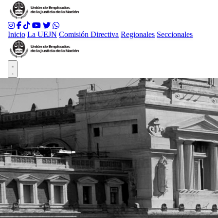
Inicio
La UEJN
Comisión Directiva
Regionales
Seccionales
Abrir menú principal