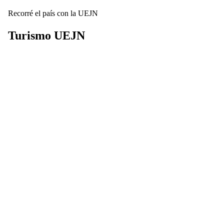
Recorré el país con la UEJN
Turismo
UEJN
Descubrí nuestros complejos turísticos y disfrutá de beneficios
exclusivos para planificar tus próximas vacaciones por toda
Argentina.
Ver Destinos