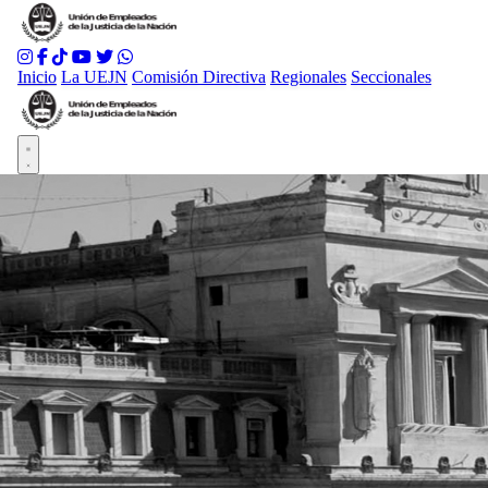
Inicio
La UEJN
Comisión Directiva
Regionales
Seccionales
Abrir menú principal