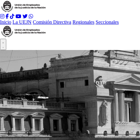
Inicio
La UEJN
Comisión Directiva
Regionales
Seccionales
Abrir menú principal